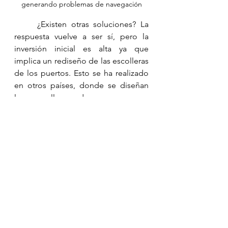
generando problemas de navegación
	¿Existen otras soluciones? La 
respuesta vuelve a ser sí, pero la 
inversión inicial es alta ya que 
implica un rediseño de las escolleras 
de los puertos. Esto se ha realizado 
en otros países, donde se diseñan 
las escolleras de manera que 
generen una hidrodinámica que 
promueva de manera natural el 
bypass de arena. Un ejemplo es 
Hivde Sands en Dinamarca, donde 
se reconfiguraron las estructuras 
para promover el bypass natural y 
reducir los dragados en la dársena, 
además de mitigar la erosión 
adyacente (ver figura de abajo). La 
evaluación de la remodelación del 