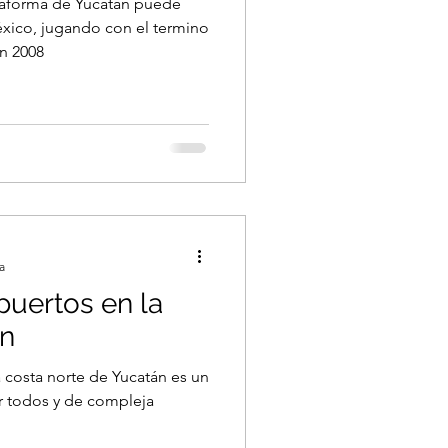
taforma de Yucatán puede
éxico, jugando con el termino
n 2008
a
puertos en la
án
a costa norte de Yucatán es un
 todos y de compleja