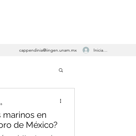
Iniciar sesión
cappendinia@iingen.unam.mx
ra
 marinos en
soro de México?