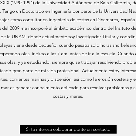
XIX (1990-1994) de la Universidad Autónoma de Baja California, do
. Tengo un Doctorado en Ingeniería por parte de la Universidad N
abajar como consultor en ingeniería de costas en Dinamarca, España
s del 2009 me incorporé al ámbito académico dentro del Insituto d
l de la UNAM, donde actualmente soy Investigador Titular y coordin
 playas viene desde pequeño, cuando pasaba solo horas snorkeleando
perando olas, incluso a las 7 am, antes de ir a la escuela. Cuando 
sus olas, y ya estudiando, siempre quise trabajar resolviendo probl
cticado gran parte de mi vida profesional. Actualmente estoy interesa
s, corrientes marinas y dispersión, así como la erosión costera y el
l mar es generar conocimiento aplicado para resolver problemas y ate
costas y mares.
Si te interesa colaborar ponte en contacto