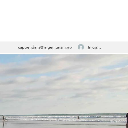
Iniciar sesión
cappendinia@iingen.unam.mx